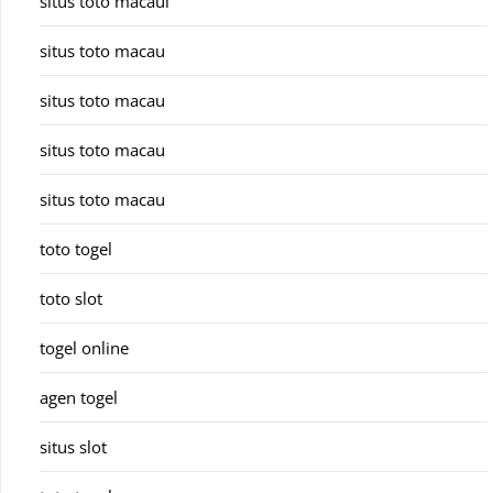
situs toto macaul
situs toto macau
situs toto macau
situs toto macau
situs toto macau
toto togel
toto slot
togel online
agen togel
situs slot