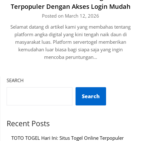
Terpopuler Dengan Akses Login Mudah
Posted on March 12, 2026
Selamat datang di artikel kami yang membahas tentang
platform angka digital yang kini tengah naik daun di
masyarakat luas. Platform servertogel memberikan
kemudahan luar biasa bagi siapa saja yang ingin
mencoba peruntungan…
SEARCH
Search
Recent Posts
TOTO TOGEL Hari Ini: Situs Togel Online Terpopuler